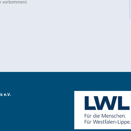
n vorkommen)
s e.V.